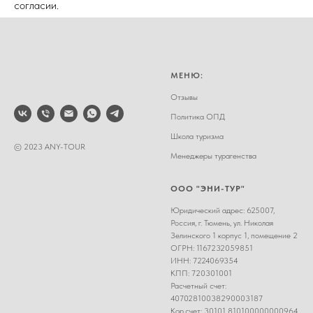
согласии.
МЕНЮ:
Отзывы
Политика ОПД
Школа туризма
© 2023 ANY-TOUR
Менеджеры турагенства
ООО "ЭНИ-ТУР"
Юридический адрес: 625007,
Россия, г. Тюмень, ул. Николая
Зелинского 1 корпус 1, помещение 2
ОГРН: 1167232059851
ИНН: 7224069354
КПП: 720301001
Расчетный счет:
40702810038290003187
Кор.счет: 30101 810100000000964