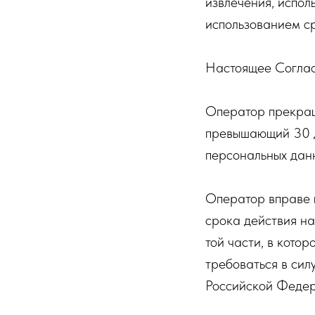
извлечения, испол
использованием с
Настоящее Согласи
Оператор прекраща
превышающий 30 д
персональных дан
Оператор вправе п
срока действия на
той части, в котор
требоваться в сил
Российской Федер