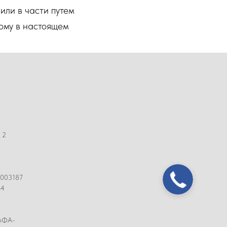
или в части путем
ому в настоящем
 2
0003187
64
ЬФА-