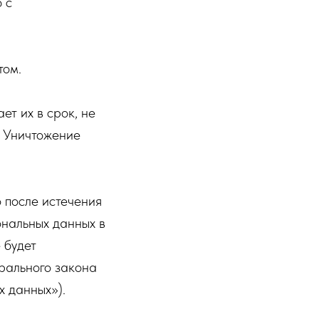
 с
том.
т их в срок, не
. Уничтожение
 после истечения
ональных данных в
 будет
ерального закона
 данных»).