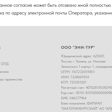
данное согласие может быть отозвано мной полностью 
ма по адресу электронной почты Оператора, указанн
:
ООО "ЭНИ-ТУР"
Юридический адрес: 625007,
Россия, г. Тюмень, ул. Николая
а ОПД
Зелинского 1 корпус 1, помещение
ризма
ОГРН: 1167232059851
ИНН: 7224069354
ы турагенства
КПП: 720301001
Расчетный счет: 4070281003829
Кор.счет: 30101 8101000000009
БИК: 046577964
Банк получателя: ФИЛИАЛ
"ЕКАТЕРИНБУРГСКИЙ" АО "АЛ