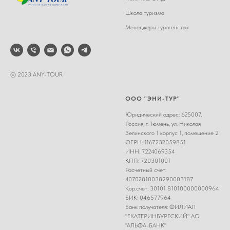
Школа туризма
Менеджеры турагенства
© 2023 ANY-TOUR
ООО "ЭНИ-ТУР"
Юридический адрес: 625007,
Россия, г. Тюмень, ул. Николая
Зелинского 1 корпус 1, помещение 2
ОГРН: 1167232059851
ИНН: 7224069354
КПП: 720301001
Расчетный счет:
40702810038290003187
Кор.счет: 30101 810100000000964
БИК: 046577964
Банк получателя: ФИЛИАЛ
"ЕКАТЕРИНБУРГСКИЙ" АО
"АЛЬФА-БАНК"