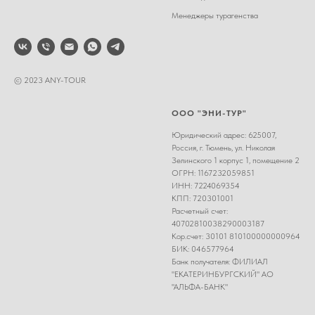
Менеджеры турагенства
© 2023 ANY-TOUR
ООО "ЭНИ-ТУР"
Юридический адрес: 625007,
Россия, г. Тюмень, ул. Николая
Зелинского 1 корпус 1, помещение 2
ОГРН: 1167232059851
ИНН: 7224069354
КПП: 720301001
Расчетный счет:
40702810038290003187
Кор.счет: 30101 810100000000964
БИК: 046577964
Банк получателя: ФИЛИАЛ
"ЕКАТЕРИНБУРГСКИЙ" АО
"АЛЬФА-БАНК"